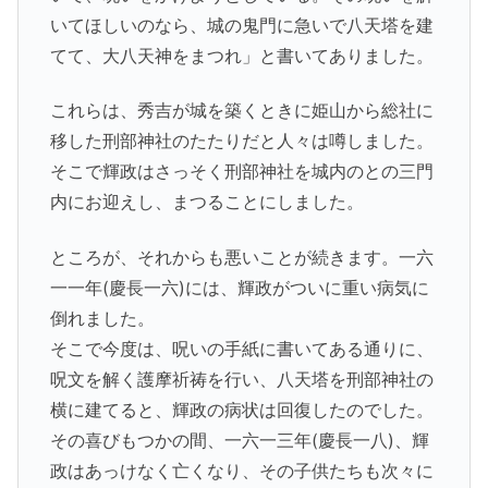
いてほしいのなら、城の鬼門に急いで八天塔を建
てて、大八天神をまつれ」と書いてありました。
これらは、秀吉が城を築くときに姫山から総社に
移した刑部神社のたたりだと人々は噂しました。
そこで輝政はさっそく刑部神社を城内のとの三門
内にお迎えし、まつることにしました。
ところが、それからも悪いことが続きます。一六
一一年(慶長一六)には、輝政がついに重い病気に
倒れました。
そこで今度は、呪いの手紙に書いてある通りに、
呪文を解く護摩祈祷を行い、八天塔を刑部神社の
横に建てると、輝政の病状は回復したのでした。
その喜びもつかの間、一六一三年(慶長一八)、輝
政はあっけなく亡くなり、その子供たちも次々に