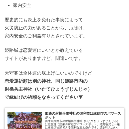
家内安全
歴史的にも炎上を免れた事実によって
火災防止の力があることから、厄除け、
家内安全のご利益有りとされています。
姫路城は恋愛運にいいとか教えている
サイトがありますけど、間違いです。
天守閣は全体運の底上げにいいのですけど
恋愛運祈願は別の神社、同じ姫路市内の
射楯兵主神社（いたてひょうずじんじゃ）
で縁結びの祈願をなさってください
▼
姫路の射楯兵主神社の御利益は縁結びのパワース
ポット
兵庫県姫路市の射楯兵主神社（いたてひょうずじんじゃ）
は恋愛運に効果の縁結びパワースポット。姫路観光と一緒
に縁結び祈願できる便利な立地条件です。恋を叶えたい、