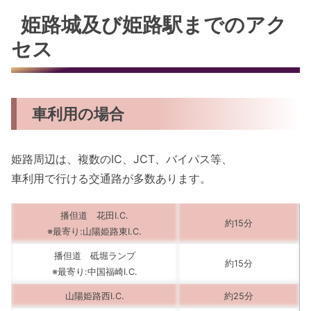
姫路城及び姫路駅までのアク
セス
車利用の場合
姫路周辺は、複数のIC、JCT、バイパス等、
車利用で行ける交通路が多数あります。
播但道 花田I.C.
約15分
※最寄り:山陽姫路東I.C.
播但道 砥堀ランプ
約15分
※最寄り:中国福崎I.C.
山陽姫路西I.C.
約25分