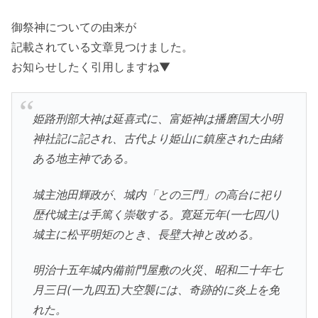
御祭神についての由来が
記載されている文章見つけました。
お知らせしたく引用しますね▼
姫路刑部大神は延喜式に、富姫神は播磨国大小明
神社記に記され、古代より姫山に鎮座された由緒
ある地主神である。
城主池田輝政が、城内「との三門」の高台に祀り
歴代城主は手篤く崇敬する。寛延元年(一七四八)
城主に松平明矩のとき、長壁大神と改める。
明治十五年城内備前門屋敷の火災、昭和二十年七
月三日(一九四五)大空襲には、奇跡的に炎上を免
れた。