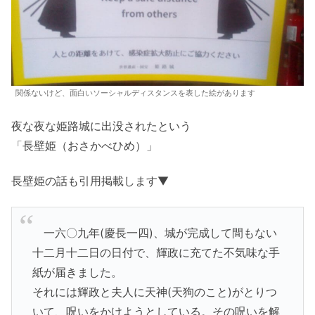
関係ないけど、面白いソーシャルディスタンスを表した絵があります
夜な夜な姫路城に出没されたという
「長壁姫（おさかべひめ）」
長壁姫の話も引用掲載します▼
一六〇九年(慶長一四)、城が完成して間もない
十二月十二日の日付で、輝政に充てた不気味な手
紙が届きました。
それには輝政と夫人に天神(天狗のこと)がとりつ
いて、呪いをかけようとしている。その呪いを解