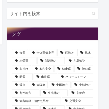
タグ
金運
全体運気上昇
厄除け
風水
恋愛運
関西地方
九星気学
願掛け
家内安全
健康運
勝負運
開運
出世運
パワーストーン
温泉
大阪府
中国地方
中部地方
九州地方
東北地方
京都府
素戔嗚尊・須佐之男命
交通安全
関東地方
兵庫県
商売繁盛