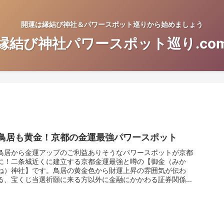
開運は縁結び神社＆パワースポット巡りから始めましょう
縁結び神社パワースポット巡り.co
鳥居も黄金！京都の金運最強パワースポット
鳥居から金運アップのご利益ありそうなパワースポットが京都
に！二条城近くに建立する京都金運最強と噂の【御金（みか
ね）神社】です。鳥居の黄金色から財運上昇の雰囲気が伝わ
る、宝くじ当選祈願に来る方以外に金融にかかわる証券関係者
もお参りに来るほど。御金神社のアクセス、秘訣の金運上げの
裏技開運法も紹介します。