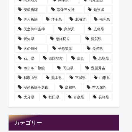
安産祈願
宗像三女神
勉強運
美人祈願
埼玉県
北海道
福岡県
天之御中主神
弁財天
広島県
愛知県
悪縁切り
滋賀県
火の属性
子孫繁栄
長野県
石川県
四国地方
奈良
鳥取県
ホテル・旅館
岡山県
豊臣秀吉
和歌山県
熊本県
宮城県
山形県
安産祈願を選択
島根県
空の属性
大分県
秋田県
青森県
長崎県
カテゴリー